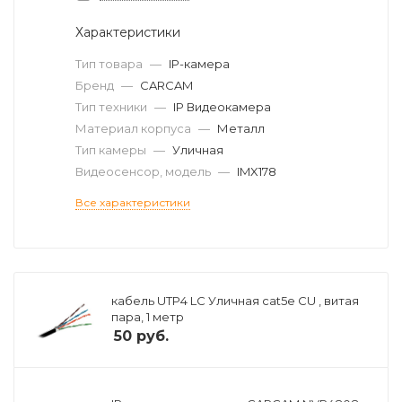
Характеристики
Тип товара
—
IP-камера
Бренд
—
CARCAM
Тип техники
—
IP Видеокамера
Материал корпуса
—
Металл
Тип камеры
—
Уличная
Видеосенсор, модель
—
IMX178
Все характеристики
кабель UTP4 LC Уличная cat5e CU , витая
пара, 1 метр
50
руб.