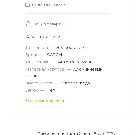
Нашли дешевле?
Хочу в подарок
Характеристики
Тип товара
—
Велобагажник
Бренд
—
CARCAM
Тип техники
—
Автоаксессуары
Материал корпуса
—
Алюминиевый
сплав
Вместимость
—
3 велосипеда
Замок
—
Нет
Все характеристики
Парковочная карта Xiaomi Bcase TITA