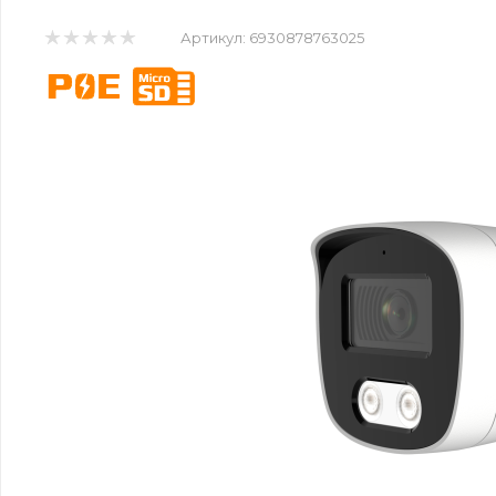
Артикул:
6930878763025