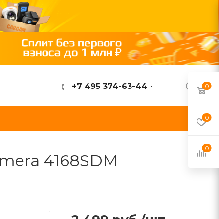
+7 495 374-63-44
0
ВОЙТИ
0
0
amera 4168SDM