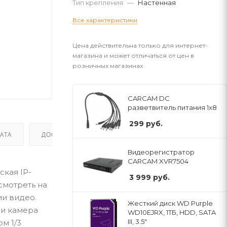
Тип крепления
—
Настенная
Все характеристики
Цена действительна только для интернет-
магазина и может отличаться от цен в
розничных магазинах
CARCAM DC
разветвитель питания 1x8
299
руб.
АТА
ДОСТАВКА
Видеорегистратор
CARCAM XVR7504
кая IP-
3 999
руб.
смотреть на
ии видео.
Жесткий диск WD Purple
ии камера
WD10EJRX, 1ТБ, HDD, SATA
III, 3.5"
м 1/3