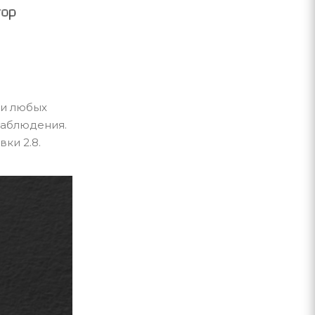
ри любых
наблюдения.
ки 2.8.