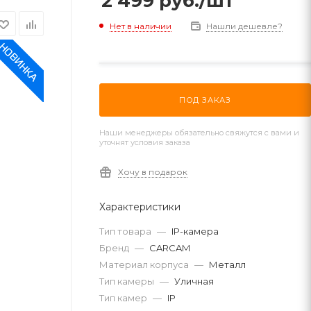
2 499
руб.
/шт
Нет в наличии
Нашли дешевле?
ПОД ЗАКАЗ
Наши менеджеры обязательно свяжутся с вами и
уточнят условия заказа
Хочу в подарок
Характеристики
Тип товара
—
IP-камера
Бренд
—
CARCAM
Материал корпуса
—
Металл
Тип камеры
—
Уличная
Тип камер
—
IP