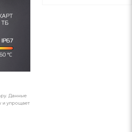
ару. Данные
у и упрощает