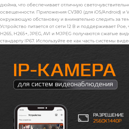
дюйма, что обеспечивает отличную светочувствительно
освещенности. Приложения CV380 (для iOS/Android) и
окружающую обстановку и внимательно следить за тем
Устройство питается от сети 12 В и поддерживает Poe,
H265, H265+, JPEG, AVI и MJPEG получаются сжатые ви
стандарту IP67. Используйте ее как часть системы ви