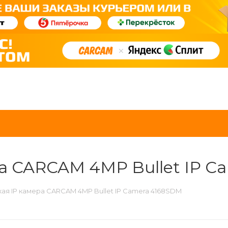
а CARCAM 4MP Bullet IP C
ая IP камера CARCAM 4MP Bullet IP Camera 4168SDM