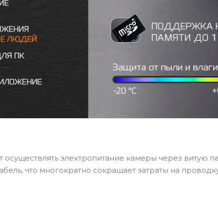
т осуществлять электропитание камеры через витую п
абель, что многократно сокращает затраты на проводк