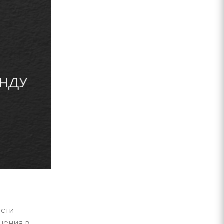
ести
щения в