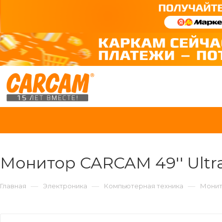
Монитор CARCAM 49'' Ultra
—
—
—
Главная
Электроника
Компьютерная техника
Мони