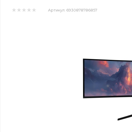
Артикул:
6930878786857