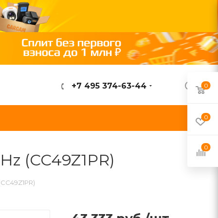
+7 495 374-63-44
0
ВОЙТИ
0
0
5Hz (CC49Z1PR)
 (CC49Z1PR)