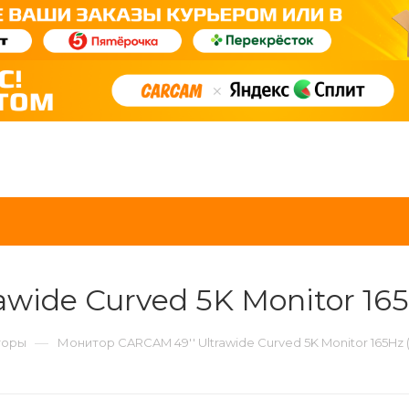
wide Curved 5K Monitor 16
—
торы
Монитор CARCAM 49'' Ultrawide Curved 5K Monitor 165Hz