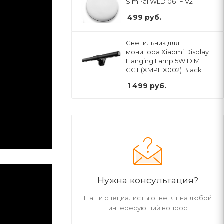
SimPal WLD 061 F V2
499
руб.
Светильник для
монитора Xiaomi Display
Hanging Lamp 5W DIM
CCT (XMPHX002) Black
1 499
руб.
Нужна консультация?
Наши специалисты ответят на любой
интересующий вопрос