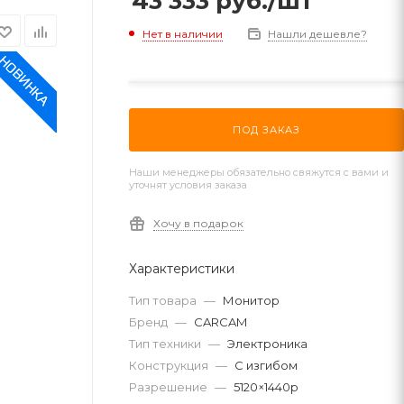
43 333
руб.
/шт
Нет в наличии
Нашли дешевле?
ПОД ЗАКАЗ
Наши менеджеры обязательно свяжутся с вами и
уточнят условия заказа
Хочу в подарок
Характеристики
Тип товара
—
Монитор
Бренд
—
CARCAM
Тип техники
—
Электроника
Конструкция
—
С изгибом
Разрешение
—
5120×1440p