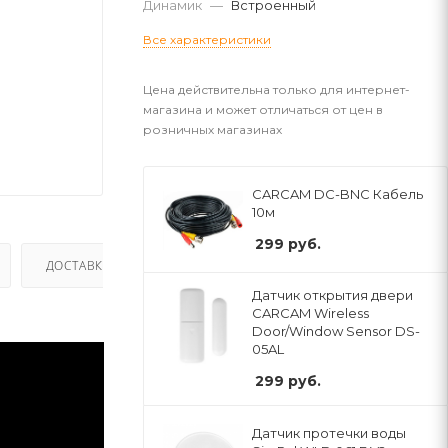
Динамик
—
Встроенный
Все характеристики
Цена действительна только для интернет-
магазина и может отличаться от цен в
розничных магазинах
CARCAM DC-BNC Кабель
10м
299
руб.
ДОСТАВКА
Датчик открытия двери
CARCAM Wireless
Door/Window Sensor DS-
05AL
299
руб.
Датчик протечки воды