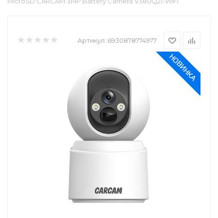
MicroSD CARCAM 3MP Battery Camera V380Q21-WiFi
Артикул:
6930878774977