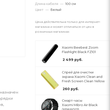
Длина кабеля
—
100 см
Цвет
—
Белый
Цена действительна только для интернет-
магазина и может отличаться от цен в
розничных магазинах
Xiaomi Beebest Zoom
Flashlight Black FZ101
2 499
руб.
Спрей для очистки
экрана Xiaomi Clean and
Fresh Screen Clean Yellow
260
руб.
едназначен
арядки
Смарт-часы
в,
Xiaomi Mibro Air Black
(XPAW001)