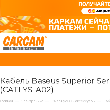
Кабель Baseus Superior Seri
(CATLYS-A02)
—
—
—
Главная
Электроника
Смартфоны и аксессуары
Каб