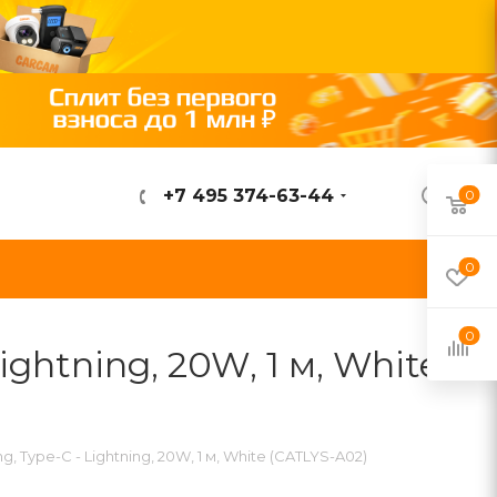
+7 495 374-63-44
0
ВОЙТИ
0
0
ightning, 20W, 1 м, White
, Type-C - Lightning, 20W, 1 м, White (CATLYS-A02)