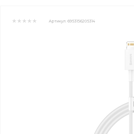
Артикул:
6953156205314