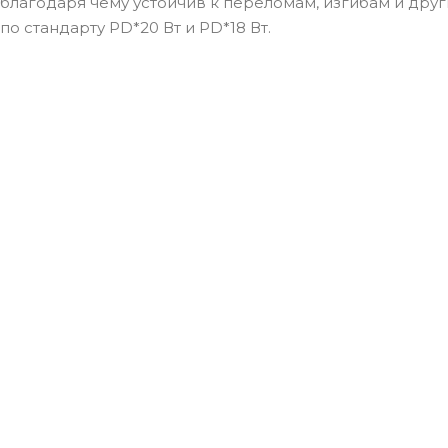
благодаря чему устойчив к переломам, изгибам и др
по стандарту PD*20 Вт и PD*18 Вт.