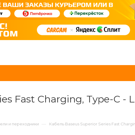
es Fast Charging, Type-C - L
—
ели и переходники
Кабель Baseus Superior Series Fast Charging