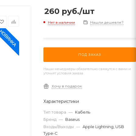
260
руб.
/шт
Нет в наличии
Нашли дешевле?
ПОД ЗАКАЗ
Наши менеджеры обязательно свяжутся с вами и
уточнят условия заказа
Хочу в подарок
Характеристики
Тип товара
—
Кабель
Бренд
—
Baseus
Входы/Выходы
—
Apple Lightning, USB
Type-C