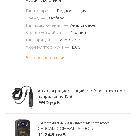
Тип товара
—
Радиостанция
Бренд
—
Baofeng
Тип подключения
—
Аналоговое
Кол-во устройств
—
1 рация
Тип зарядки
—
Micro-USB
Аккумулятор, мАч
—
1500
Все характеристики
АЗУ для радиостанций Baofeng, выходное
напряжение 10 В
990
руб.
Персональный видеорегистратор
CARCAM COMBAT 2S 128Gb
11 248
руб.