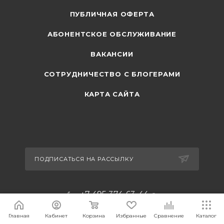
ПУБЛИЧНАЯ ОФЕРТА
АБОНЕНТСКОЕ ОБСЛУЖИВАНИЕ
ВАКАНСИИ
СОТРУДНИЧЕСТВО С БЛОГЕРАМИ
КАРТА САЙТА
ПОДПИСАТЬСЯ НА РАССЫЛКУ
+7 495 374-63-44
sales@carcam.ru
Главная
Кабинет
Корзина
Избранные
Сравнение
Каталог