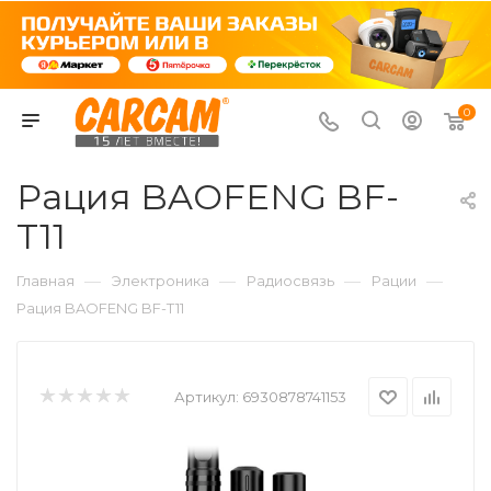
0
Рация BAOFENG BF-
T11
—
—
—
—
Главная
Электроника
Радиосвязь
Рации
Рация BAOFENG BF-T11
Артикул:
6930878741153